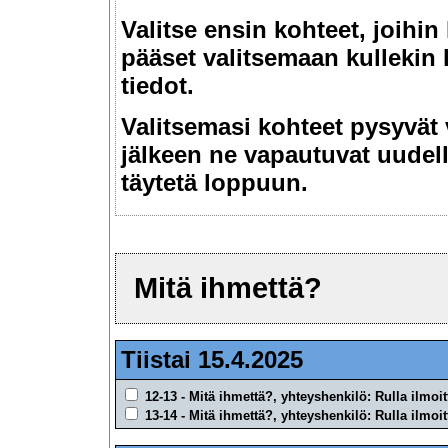
Valitse ensin kohteet, joihin
pääset valitsemaan kullekin 
tiedot.
Valitsemasi kohteet pysyvät 
jälkeen ne vapautuvat uudell
täytetä loppuun.
Mitä ihmettä?
Tiistai 15.4.2025
12-13 - Mitä ihmettä?, yhteyshenkilö: Rulla ilmoit
13-14 - Mitä ihmettä?, yhteyshenkilö: Rulla ilmoit