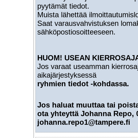
pyytämät tiedot.
Muista lähettää ilmoittautumis
Saat varausvahvistuksen loma
sähköpostiosoitteeseen.
HUOM! USEAN KIERROSAJ
Jos varaat useamman kierrosaj
aikajärjestyksessä
ryhmien tiedot -kohdassa.
Jos haluat muuttaa tai poist
ota yhteyttä Johanna Repo, 
johanna.repo1@tampere.fi