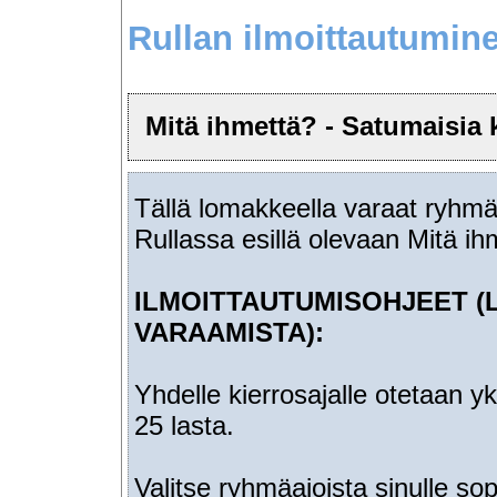
Rullan ilmoittautumin
Mitä ihmettä? - Satumaisia k
Tällä lomakkeella varaat ryhmä
Rullassa esillä olevaan Mitä ih
ILMOITTAUTUMISOHJEET (
VARAAMISTA):
Yhdelle kierrosajalle otetaan 
25 lasta.
Valitse ryhmäajoista sinulle so